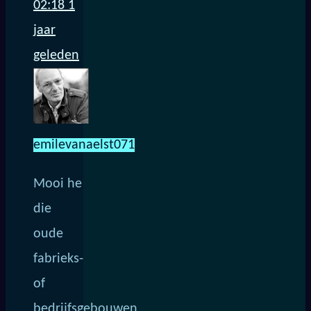
02:18
1
jaar
geleden
emilevanaelst071
Mooi he
die
oude
fabrieks-
of
bedrijfsgebouwen