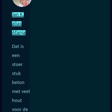
Jan K.
alias
Afanja
Dat is
een
stoer
stuk
beton
met veel
hout
voor de