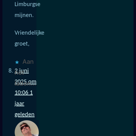
Limburgse
mijnen.
Vriendelijke
groet,
Aan
2 juni
het
2025 om
laden...
10:06
1
jaar
geleden