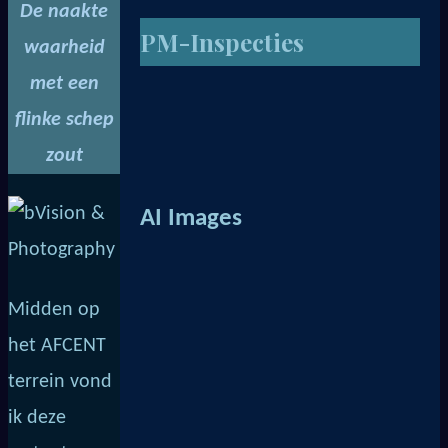
De naakte
PM-Inspecties
waarheid
met een
flinke schep
zout
AI Images
Midden op
het AFCENT
terrein vond
ik deze