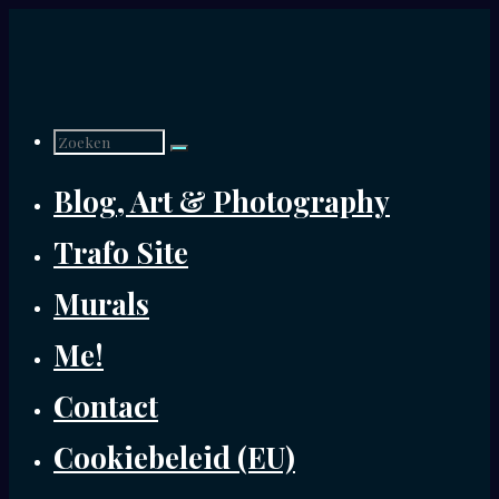
Ga
naar
de
Zoek
inhoud
Blog, Art & Photography
naar:
Trafo Site
Murals
Me!
Contact
Cookiebeleid (EU)