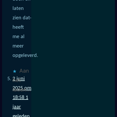
laten
zien dat-
heeft
me al
meer
opgeleverd.
Aan
2 juni
het
2025 om
laden...
18:58
1
jaar
geleden