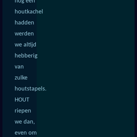
nog een
houtkachel
hadden
werden
we altijd
hebberig
van
zulke
houtstapels.
HOUT
riepen
we dan,
even om