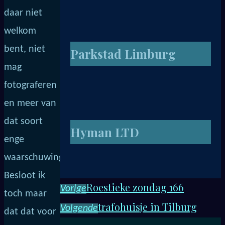
daar niet
welkom
bent, niet
Parkstad Limburg
mag
fotograferen
en meer van
dat soort
Hyman LTD
enge
waarschuwingen.
Besloot ik
Roestieke zondag 166
Vorige
toch maar
trafohuisje in Tilburg
Volgende
dat dat voor