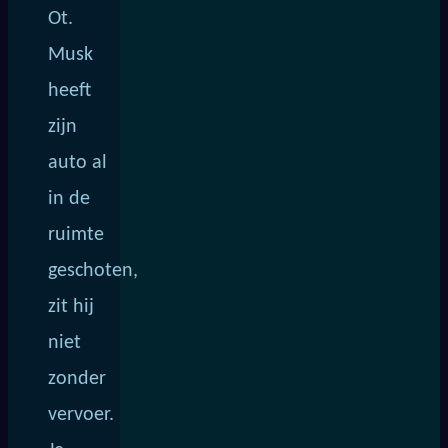
Ot.
Musk
heeft
zijn
auto al
in de
ruimte
geschoten,
zit hij
niet
zonder
vervoer.