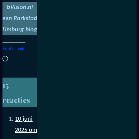
bVision.nl
een Parkstad
Limburg blog
Vind ik leuk:
Aan
het
laden...
15
reacties
10 juni
2025 om