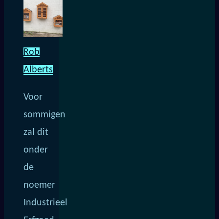
Rob
Alberts
Voor
sommigen
zal dit
onder
de
noemer
Industrieel