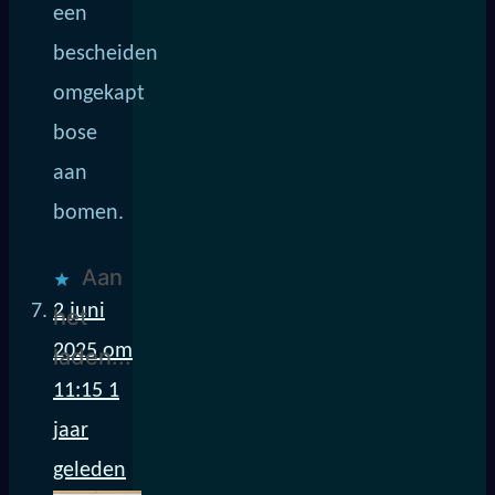
een
bescheiden
omgekapt
bose
aan
bomen.
Aan
2 juni
het
2025 om
laden...
11:15
1
jaar
geleden