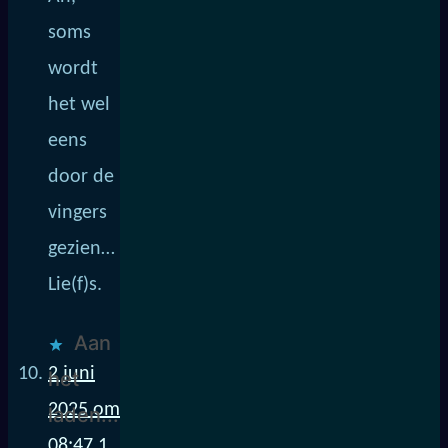
soms
wordt
het wel
eens
door de
vingers
gezien…
Lie(f)s.
Aan
2 juni
het
2025 om
laden...
08:47
1