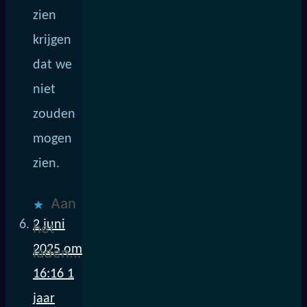
zien
krijgen
dat we
niet
zouden
mogen
zien.
Aan
2 juni
het
2025 om
laden...
16:16
1
jaar