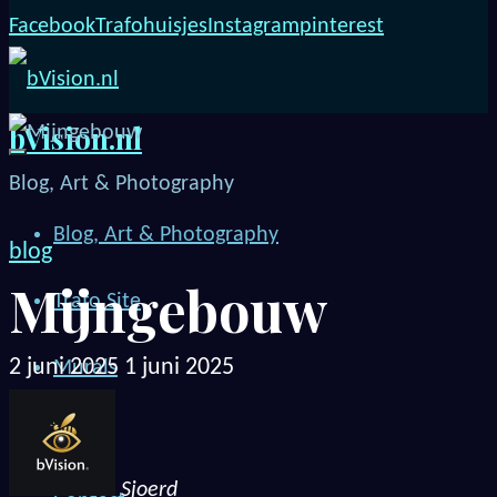
Facebook
Trafohuisjes
Instagram
pinterest
bVision.nl
Blog, Art & Photography
Blog, Art & Photography
blog
Mijngebouw
Trafo Site
2 juni 2025
1 juni 2025
Murals
Me!
Sjoerd