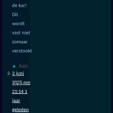
de kar!
Dit
wordt
vast niet
zomaar
verstookt
Aan
2 juni
het
2025 om
laden...
21:14
1
jaar
geleden