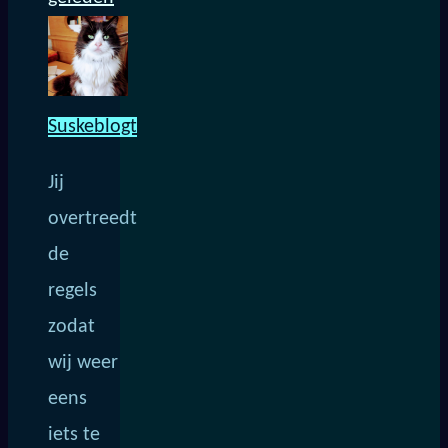
Suskeblogt
Jij
overtreedt
de
regels
zodat
wij weer
eens
iets te