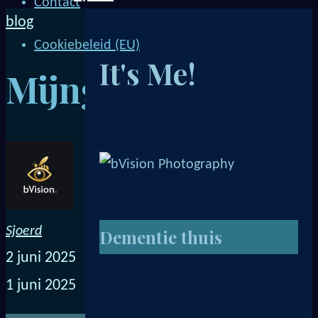
Contact
blog
Cookiebeleid (EU)
It's Me!
Mijngebouw
Sjoerd
Dementie thuis
2 juni 2025
1 juni 2025