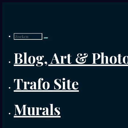
Ga
naar
de
Zoek
inhoud
Blog, Art & Phot
naar:
Trafo Site
Murals