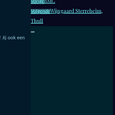
BMC
Vorige
Wijngaard Sterreheim,
Volgende
Thull
 Jij ook een