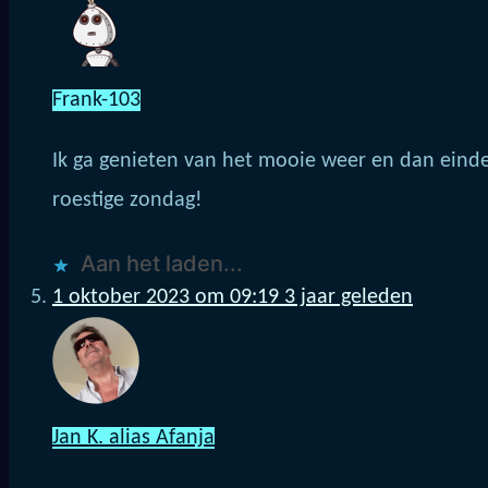
Frank-103
Ik ga genieten van het mooie weer en dan einde
roestige zondag!
Aan het laden...
1 oktober 2023 om 09:19
3 jaar geleden
Jan K. alias Afanja