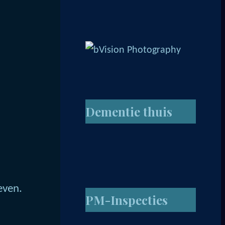
Dementie thuis
even.
PM-Inspecties