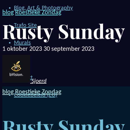
Blog, Art & Photography
blog
Roestieke Zondag
Rusty Sunday
Trafo Site
Murals
1 oktober 2023
30 september 2023
Me!
Contact
Sjoerd
blog
Roestieke Zondag
Cookiebeleid (EU)
Rusty Sunday